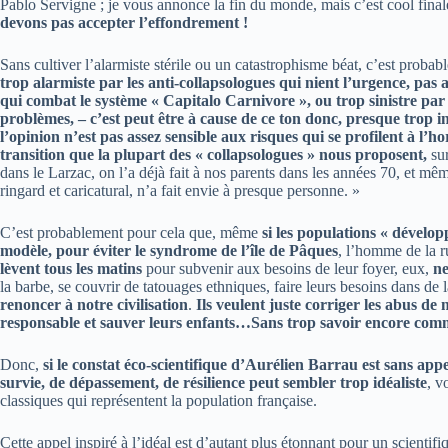
Pablo Servigne ; je vous annonce la fin du monde, mais c’est cool fina
devons pas accepter l’effondrement !
Sans cultiver l’alarmiste stérile ou un catastrophisme béat, c’est proba
trop alarmiste par les anti-collapsologues qui nient l’urgence, pas
qui combat le système « Capitalo Carnivore », ou trop sinistre par l
problèmes, – c’est peut être à cause de ce ton donc, presque trop i
l’opinion n’est pas assez sensible aux risques qui se profilent à l’ho
transition que la plupart des « collapsologues » nous proposent,
su
dans le Larzac, on l’a déjà fait à nos parents dans les années 70, et mêm
ringard et caricatural, n’a fait envie à presque personne. »
C’est probablement pour cela que, même
si les populations « dévelop
modèle, pour éviter le syndrome de l’île de Pâques
, l’homme de la r
lèvent tous les matins
pour subvenir aux besoins de leur foyer, eux,
ne
la barbe, se couvrir de tatouages ethniques, faire leurs besoins dans de 
renoncer à notre civilisation
.
Ils veulent juste corriger les abus de
responsable et sauver leurs enfants…Sans trop savoir encore c
Donc,
si le constat éco-scientifique d’Aurélien Barrau est sans appe
survie, de dépassement, de résilience peut sembler trop idéaliste
, v
classiques qui représentent la population française.
Cette appel inspiré à l’idéal est d’autant plus étonnant pour un scienti