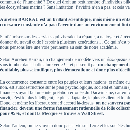
commun de l’humanité ? De quel droit un petit nombre d’individus pillen
les écosystèmes marins ? Sans limitation, l’avidité n’en a pas, et cela v
Aurélien BARRAU est un brillant scientifique, mais même un enfa
croissance constante n’a pas d’avenir dans un environnement fini
Sauf à miser sur des services qui viseraient à réparer, à nettoyer et à r
donner du travail et de l’espoir à plusieurs générations… Ce qui n’est 
nous pensons être une voie pertinente au sein de notre académie.
Selon Aurélien Barrau, un changement de modèle vers un
écologisme 
sans tomber dans la dictature verte ! – et passerait par
un changement d
équitable, plus scientifique, plus démocratique et donc plus objecti
La concurrence constante entre les peuples et leurs nations, et même 
non, est autodestructrice sur le plan psychologique, sociétal et humain 
financiers ayant fait une interprétation erronée du Darwinisme, car en réa
survit, c’est le plus intelligent, le plus adaptable, le plus résilient et le 
Donc, et même les libéraux sont d’accord là-dessus,
on ne sauvera pas
financier, devenu une forme faussement rationnelle de folie collecti
pour 95%, et dont la Mecque se trouve à Wall Street.
Selon l’auteur, on ne sauvera donc pas la vie sur Terre et les sociétés 