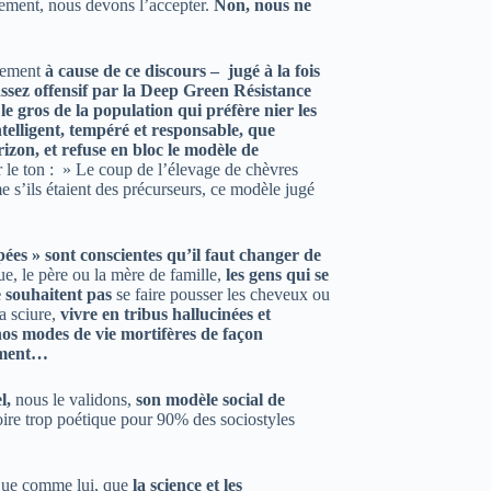
lement, nous devons l’accepter.
Non, nous ne
blement
à cause de ce discours – jugé à la fois
 assez offensif par la Deep Green Résistance
e gros de la population qui préfère nier les
ntelligent, tempéré et responsable, que
rizon, et refuse en bloc le modèle de
r le ton : » Le coup de l’élevage de chèvres
e s’ils étaient des précurseurs, ce modèle jugé
pées » sont conscientes qu’il faut changer de
ue, le père ou la mère de famille,
les gens qui se
 souhaitent pas
se faire pousser les cheveux ou
la sciure,
vivre en tribus hallucinées et
 nos modes de vie mortifères de façon
omment…
l,
nous le validons,
son modèle social de
oire trop poétique pour 90% des sociostyles
fique comme lui, que
la science et les