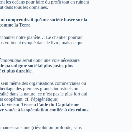
t les océans pour faire du profit tout en ruinant
aut dans tous les domaines.
nt comprendrait qu’une société basée sur la
 comme la Terre.
éenchanter notre planète… Le chantier pourrait
pas vraiment évoqué dans le livre, mais ce que
économique
serait donc une voie nécessaire –
e paradigme sociétal plus juste, plus
f et plus durable.
au sein même des organisations commerciales ou
(héritage des premiers grands industriels ou
lité dans la nature, ce n’est pas le plus fort qui
plus coopérant, cf. l’épigénétique).
 la vie sur Terre à l’aide du Capitalisme
ve vouée à la spéculation confiée à des robots
humaines sans une (r)évolution profonde, sans