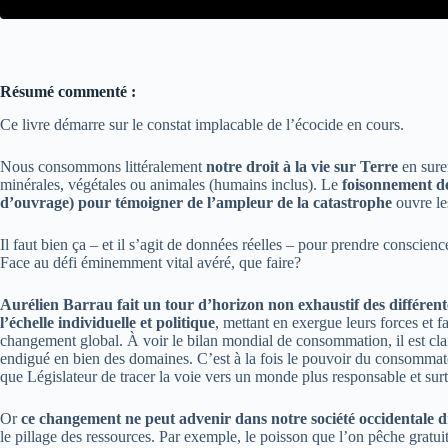
Résumé commenté :
Ce livre démarre sur le constat implacable de l’écocide en cours.
Nous consommons littéralement
notre droit à la vie sur Terre
en surex
minérales, végétales ou animales (humains inclus). Le
foisonnement de
d’ouvrage) pour témoigner de l’ampleur de la catastrophe
ouvre le
Il faut bien ça – et il s’agit de données réelles – pour prendre conscienc
Face au défi éminemment vital avéré, que faire?
Aurélien Barrau fait un tour d’horizon non exhaustif des différent
l’échelle individuelle et politique
, mettant en exergue leurs forces et 
changement global. À voir le bilan mondial de consommation, il est clai
endigué en bien des domaines. C’est à la fois le pouvoir du consommateu
que Législateur de tracer la voie vers un monde plus responsable et su
Or
ce changement ne peut advenir dans notre société occidentale d
le pillage des ressources. Par exemple, le poisson que l’on pêche gratui