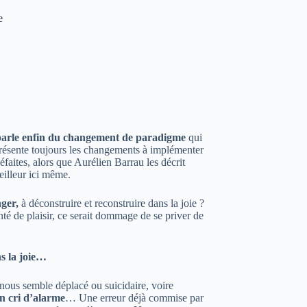
e
s, parle enfin du changement de paradigme
qui
 présente toujours les changements à implémenter
faites, alors que Aurélien Barrau les décrit
eilleur ici même.
nger,
à déconstruire et reconstruire dans la joie ?
té de plaisir, ce serait dommage de se priver de
ns la joie…
ie nous semble déplacé ou suicidaire, voire
on cri d’alarme
… Une erreur déjà commise par