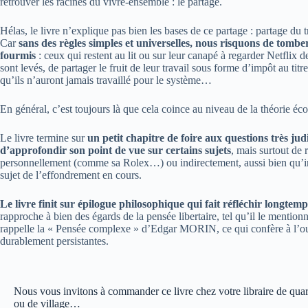
retrouver les racines du vivre-ensemble : le partage.
Hélas, le livre n’explique pas bien les bases de ce partage : partage du
Car
sans des règles simples et universelles, nous risquons de tomber 
fourmis
: ceux qui restent au lit ou sur leur canapé à regarder Netfli
sont levés, de partager le fruit de leur travail sous forme d’impôt au titre
qu’ils n’auront jamais travaillé pour le système…
En général, c’est toujours là que cela coince au niveau de la théorie é
Le livre termine sur
un petit chapitre de foire aux questions très j
d’approfondir son point de vue sur certains sujets
, mais surtout de 
personnellement (comme sa Rolex…) ou indirectement, aussi bien qu’inf
sujet de l’effondrement en cours.
Le livre finit sur épilogue philosophique qui fait réfléchir longtemp
rapproche à bien des égards de la pensée libertaire, tel qu’il le mentio
rappelle la « Pensée complexe » d’Edgar MORIN, ce qui confère à l’ou
durablement persistantes.
Nous vous invitons à commander ce livre chez votre libraire de quar
ou de village…