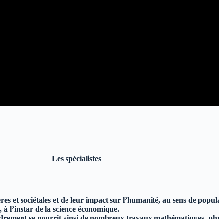
Les spécialistes
ères et sociétales et de leur impact sur l’humanité, au sens de popula
à l’instar de la science économique.
drement se nourrit ainsi de nombreux travaux mathématiques, physi