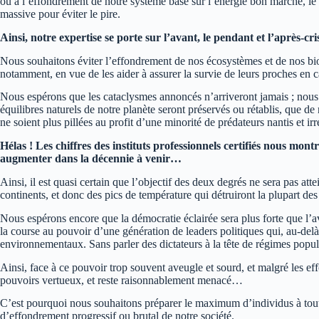
ou à l’effondrement de notre système basé sur l’énergie bon marché, le pi
massive pour éviter le pire.
Ainsi, notre expertise se porte sur l’avant, le pendant et l’après-cri
Nous souhaitons éviter l’effondrement de nos écosystèmes et de nos biot
notamment, en vue de les aider à assurer la survie de leurs proches en c
Nous espérons que les cataclysmes annoncés n’arriveront jamais ; nous c
équilibres naturels de notre planète seront préservés ou rétablis, que 
ne soient plus pillées au profit d’une minorité de prédateurs nantis et ir
Hélas ! Les chiffres des instituts professionnels certifiés nous mon
augmenter dans la décennie à venir…
Ainsi, il est quasi certain que l’objectif des deux degrés ne sera pas 
continents, et donc des pics de température qui détruiront la plupart d
Nous espérons encore que la démocratie éclairée sera plus forte que l’av
la course au pouvoir d’une génération de leaders politiques qui, au-delà
environnementaux. Sans parler des dictateurs à la tête de régimes populis
Ainsi, face à ce pouvoir trop souvent aveugle et sourd, et malgré les ef
pouvoirs vertueux, et reste raisonnablement menacé…
C’est pourquoi nous souhaitons préparer le maximum d’individus à toutes 
d’effondrement progressif ou brutal de notre société.