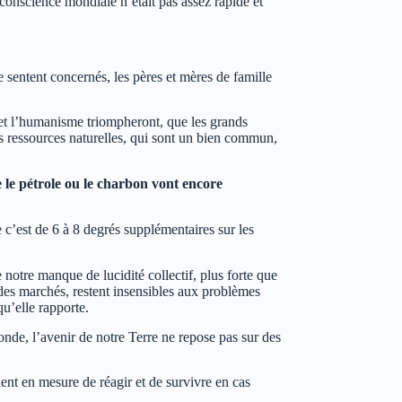
e conscience mondiale n’était pas assez rapide et
 sentent concernés, les pères et mères de famille
 et l’humanisme triompheront, que les grands
s ressources naturelles, qui sont un bien commun,
e le pétrole ou le charbon vont encore
 c’est de 6 à 8 degrés supplémentaires sur les
 notre manque de lucidité collectif, plus forte que
t des marchés, restent insensibles aux problèmes
qu’elle rapporte.
onde, l’avenir de notre Terre ne repose pas sur des
ient en mesure de réagir et de survivre en cas