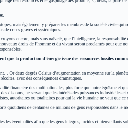
llage des ressources et le gaspillage des produits, si, hélas, la prise d
se.
opes, mais également y préparer les membres de la société civile qui se
as de crises graves et systémiques.
royons encore, mais sans naïveté, que l’intelligence, la responsabilité
de nouveaux droits de l’homme et du vivant seront proclamés pour que no
responsables.
trent que la production d’énergie issue des ressources fossiles comm
atteint… Or deux degrés Celsius d’augmentation en moyenne sur la planète
es récoltes, avec des conséquences dramatiques.
idité financière des multinationales, plus forte que notre égoïsme et que
 des discours, ne servant que les intérêts des puissances industrielles e
tes, autoritaires ou totalitaires pour qui la vie humaine ne vaut que ce 
forts quotidiens de centaines de millions de gens responsables dans le m
les éventualités afin que les gens intègres, lucides et bienveillants so