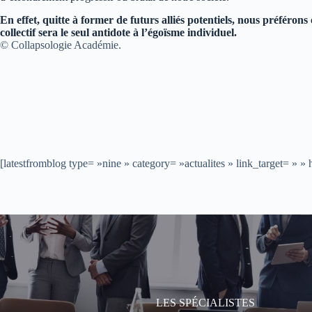
En effet, quitte à former de futurs alliés potentiels, nous préféron
collectif sera le seul antidote à l’égoïsme individuel.
© Collapsologie Académie.
[latestfromblog type= »nine » category= »actualites » link_target= » 
Les spécialistes
LES SPÉCIALISTES