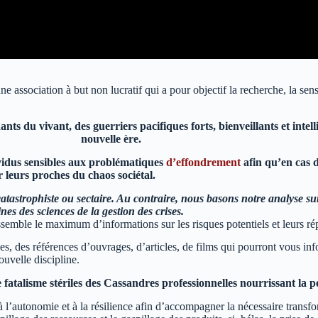
sociation à but non lucratif qui a pour objectif la recherche, la sensib
nts du vivant, des guerriers pacifiques forts, bienveillants et inte
nouvelle ère.
ividus sensibles aux problématiques
d’effondrement
afin qu’en cas d
 leurs proches du chaos sociétal.
atastrophiste ou sectaire.
Au contraire, nous basons notre analyse su
ines des sciences de la gestion des crises.
ssemble le maximum d’informations sur les risques potentiels et leurs ré
ines, des références d’ouvrages, d’articles, de films qui pourront vous i
ouvelle discipline.
e fatalisme stériles des Cassandres professionnelles nourrissant la 
 à l’autonomie et à la résilience afin d’accompagner la nécessaire tran