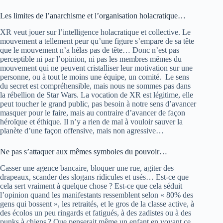
Les limites de l’anarchisme et l’organisation holacratique…
XR veut jouer sur l’intelligence holacratique et collective. Le
mouvement a tellement peur qu’une figure s’empare de sa tête
que le mouvement n’a hélas pas de tête… Donc n’est pas
perceptible ni par l’opinion, ni pas les membres mêmes du
mouvement qui ne peuvent cristalliser leur motivation sur une
personne, ou à tout le moins une équipe, un comité. Le sens
du secret est compréhensible, mais nous ne sommes pas dans
la rébellion de Star Wars. La vocation de XR est légitime, elle
peut toucher le grand public, pas besoin à notre sens d’avancer
masquer pour le faire, mais au contraire d’avancer de façon
héroïque et éthique. Il n’y a rien de mal à vouloir sauver la
planète d’une façon offensive, mais non agressive…
Ne pas s’attaquer aux mêmes symboles du pouvoir…
Casser une agence bancaire, bloquer une rue, agiter des
drapeaux, scander des slogans ridicules et usés… Est-ce que
cela sert vraiment à quelque chose ? Est-ce que cela séduit
l’opinion quand les manifestants ressemblent selon « 80% des
gens qui bossent », les retraités, et le gros de la classe active, à
des écolos un peu ringards et fatigués, à des zadistes ou à des
punks à chiens ? Que penserait même un enfant en voyant ce