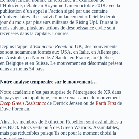
l’Holocène, débute au Royaume-Uni en
octobre 2018
avec la
publication d’un appel à l’action signé par une centaine
d’universitaires
. Il est suivi d’un lancement officiel le dernier
jour du mois par plusieurs militants de
Rising Up!
. Durant le
mois suivant, plusieurs actions de désobéissance civile sont
recensées dans la capitale, Londres
.
Depuis l’appel d’
Extinction Rebellion
UK, des mouvements
se sont notamment formés aux USA, en Italie, en Allemagne,
en Australie, en Nouvelle-Zélande, en France
, au Québec
,
en Belgique
et en Suisse
. Le mouvement est désormais présent
dans au moins 54 pays
.
Notre analyse temporaire sur le mouvement…
Notre académie n’est pas surprise de l’émergence de XR dans
le paysage sociopolitique, comme renaissance du mouvement
Deep Green Resistance
de Derrick Jensen ou de
Earth First
de
Dave Foreman.
Ainsi, les membres de Extinction Rebellion sont assimilables à
des Black Blocs verts ou à des Green Warriors. Assimilables,
mais pas réductibles puisqu’ils ont pour le moment choisi la
non-violence…