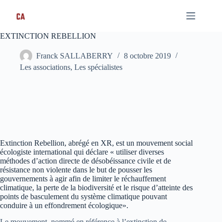
Passer
au
contenu
EXTINCTION REBELLION
Franck SALLABERRY
8 octobre 2019
Les associations
,
Les spécialistes
Extinction Rebellion, abrégé en XR, est un mouvement social
écologiste international qui déclare « utiliser diverses
méthodes d’action directe de désobéissance civile et de
résistance non violente dans le but de pousser les
gouvernements à agir afin de limiter le réchauffement
climatique, la perte de la biodiversité et le risque d’atteinte des
points de basculement du système climatique pouvant
conduire à un effondrement écologique».
Le mouvement, nommé en référence à l’extinction de