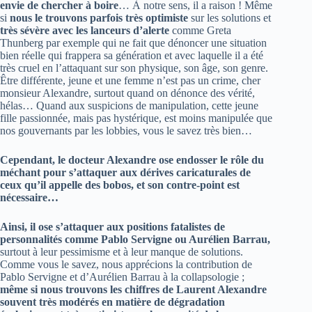
envie de chercher à boire
… À notre sens, il a raison ! Même
si
nous le trouvons parfois très optimiste
sur les solutions et
très sévère avec les lanceurs d’alerte
comme Greta
Thunberg par exemple qui ne fait que dénoncer une situation
bien réelle qui frappera sa génération et avec laquelle il a été
très cruel en l’attaquant sur son physique, son âge, son genre.
Être différente, jeune et une femme n’est pas un crime, cher
monsieur Alexandre, surtout quand on dénonce des vérité,
hélas… Quand aux suspicions de manipulation, cette jeune
fille passionnée, mais pas hystérique, est moins manipulée que
nos gouvernants par les lobbies, vous le savez très bien…
Cependant, le docteur Alexandre ose endosser le rôle du
méchant pour s’attaquer aux dérives caricaturales de
ceux qu’il appelle des bobos, et son contre-point est
nécessaire…
Ainsi, il ose s’attaquer aux positions fatalistes de
personnalités comme Pablo Servigne ou Aurélien Barrau,
surtout à leur pessimisme et à leur manque de solutions.
Comme vous le savez, nous apprécions la contribution de
Pablo Servigne et d’Aurélien Barrau à la collapsologie ;
même si nous trouvons les chiffres de Laurent Alexandre
souvent très modérés en matière de dégradation