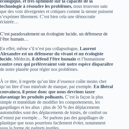
écologique, et très optimiste sur la capacité de la
technologie à résoudre les problèmes,
nous trouvons sain
que des voix divergentes et critiques comme la sienne puissent
s’exprimer librement. C’est bien cela une démocratie
éclairée…
C’est paradoxalement un écologiste lucide, un défenseur de
l’être humain…
En effet, même s’il n’est pas collapsologue,
Laurent
Alexandre est un défenseur du vivant et un écologiste
lucide.
Médecin,
il défend l’être humain
et l’humanisme
contre ceux qui préféreraient voir notre espèce disparaître
de notre planète pour régler nos problèmes.
À ce titre, il regrette qu’un litre d’essence coûte moins cher
qu’un litre d’eau minérale de marque, par exemple.
En libéral
convaincu, il pense donc que nous devrions taxer
davantage les produits polluants.
C’est la façon la plus
simple et immédiate de modifier les comportements, les
gaspillages et les abus : plus de 50 % des déplacements
automobiles sont des déplacements de loisirs, de confort ou
d’ennui par exemple… Ne parlons pas des gaspillages de
plastique que nous pourrions facilement éviter, notamment
sous la forme de gadgets inutiles.